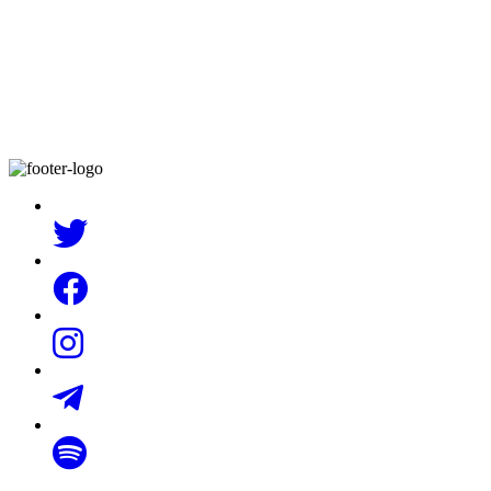
REGLAMENTO
MANUAL DE ORGANIZACIÓN Y AVISO DE
PRIVACIDAD
CÓDIGO DE ÉTICA Y CONDUCTA
MANUAL DE PROCEDIMIENTOS
COG PUBLICADO Y UTILIZADO 2018